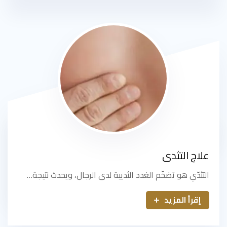
علاج التثدى
التثدّي هو تضخّم الغدد الثديية لدى الرجال، ويحدث نتيجة…
إقرأ المزيد