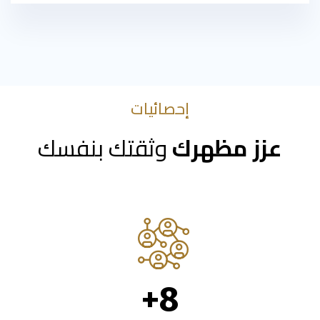
إحصائيات
عزز مظهرك
وثقتك بنفسك
+
8