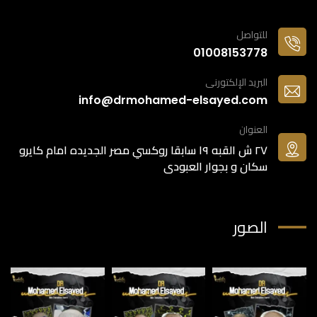
للتواصل
01008153778
البريد الإلكتورنى
info@drmohamed-elsayed.com
العنوان
٢٧ ش القبه ١٩ سابقا روكسي مصر الجديده امام كايرو
سكان و بجوار العبودى
الصور