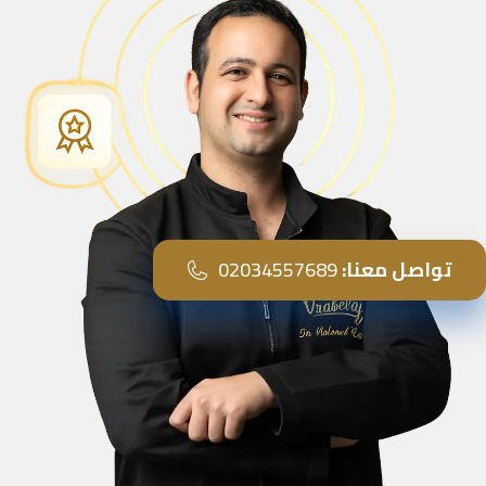
تواصل معنا:
02034557689