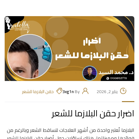
يناير 2, 2026
By
3xg1n
حقن البلازما للشعر
اضرار حقن البلازما للشعر
البلازما تُعتبر واحدة من أشهر العلاجات لتساقط الشعر وبالرغم من
فوائدها ومميزاتها، هناك تساؤلات حول أضرار حقن البلازما للشعر