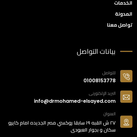
الخدمات
المدونة
تواصل معنا
بيانات التواصل
للتواصل
01008153778
البريد الإلكتورنى
info@drmohamed-elsayed.com
العنوان
٢٧ ش القبه ١٩ سابقا روكسي مصر الجديده امام كايرو
سكان و بجوار العبودى