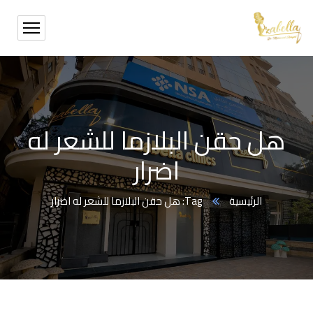
هل حقن البلازما للشعر له
اضرار
الرئيسية
Tag: هل حقن البلازما للشعر له اضرار