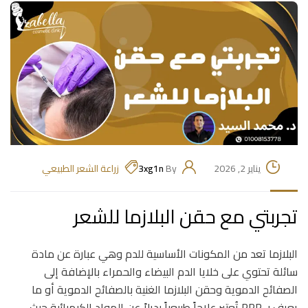
يناير 2, 2026
By
3xg1n
زراعة الشعر الطبيعي
تجربتي مع حقن البلازما للشعر
البلازما تعد من المكونات الأساسية للدم وهي عبارة عن مادة
سائلة تحتوي على خلايا الدم البيضاء والحمراء بالإضافة إلى
الصفائح الدموية وحقن البلازما الغنية بالصفائح الدموية أو ما
يعرف بـ PRP تُعتبر علاجاً طبيعياً بديلاً عن المواد الكيميائية حيث