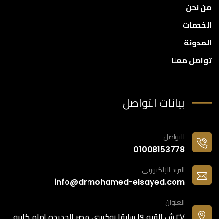
من نحن
الخدمات
المدونة
تواصل معنا
بيانات التواصل
للتواصل
01008153778
البريد الإلكتورنى
info@drmohamed-elsayed.com
العنوان
٢٧ ش القبه ١٩ سابقا روكسي مصر الجديده امام كايرو