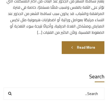
يُعتبر تساقط الشعر من الجذور عند البنات من أكثر المشكلات التي
تؤثر على الثقة بالنفس وتسبب قلقًا مستمرًا، خاصة في فترة
المراهقة والشباب. قد يكون سبب تساقط الشعر من الجذور عند
النساء مرتبطًا بعوامل وراثية أو اضطرابات هرمونية مثل تكيس
المبايض ومشاكل الغدة الدرقية، وأحيانًا نتيجة سوء التغذية أو
الضغوط النفسية. ولأن الكثير من الفتيات […]
Read More
Search