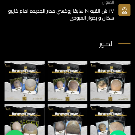
العنوان
٢٧ ش القبه ١٩ سابقا روكسي مصر الجديده امام كايرو
سكان و بجوار العبودى
الصور