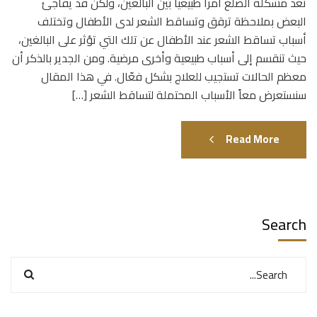
تعد مشكلة الصلع أمراً طبيعياً بين البالغين، ولكن قد يفاجئ
البعض بملاحظة ترقق وتساقط الشعر لدى الأطفال وتختلف
أسباب تساقط الشعر عند الأطفال عن تلك التي تؤثر على البالغين،
حيث تنقسم إلى أسباب طبيعية وأخرى مرضية. ومن الجدير بالذكر أن
معظم الحالات تستجيب للعلاج بشكل فعّال. في هذا المقال
سنستعرض معاً الأسباب المحتملة لتساقط الشعر […]
Read More
Search