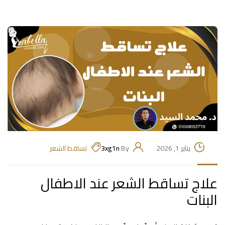
يناير 1, 2026
By
3xg1n
تساقط الشعر
علاج تساقط الشعر عند الاطفال
البنات