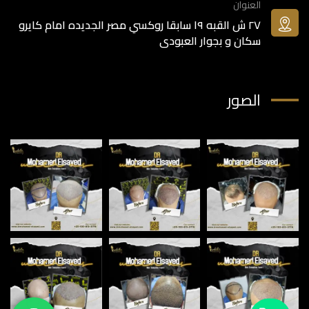
العنوان
٢٧ ش القبه ١٩ سابقا روكسي مصر الجديده امام كايرو
سكان و بجوار العبودى
الصور