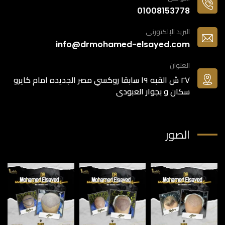
01008153778
البريد الإلكتورنى
info@drmohamed-elsayed.com
العنوان
٢٧ ش القبه ١٩ سابقا روكسي مصر الجديده امام كايرو
سكان و بجوار العبودى
الصور