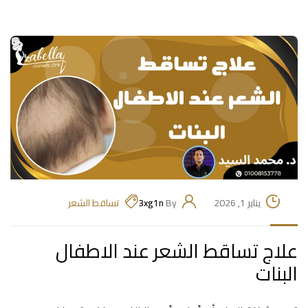
يناير 1, 2026
By
3xg1n
تساقط الشعر
علاج تساقط الشعر عند الاطفال
البنات