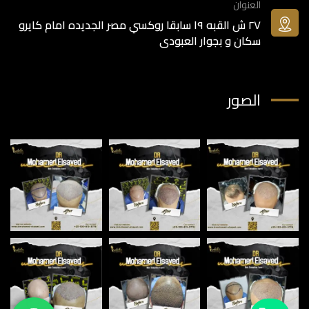
العنوان
٢٧ ش القبه ١٩ سابقا روكسي مصر الجديده امام كايرو
سكان و بجوار العبودى
الصور