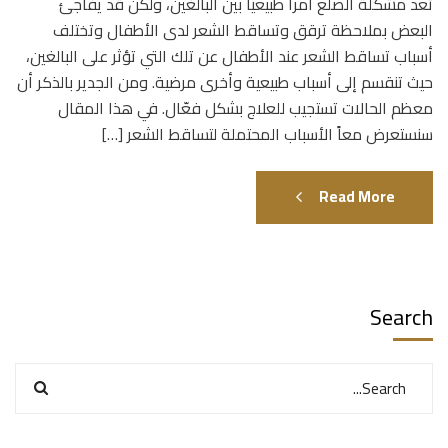
تعد مشكلة الصلع أمراً طبيعياً بين البالغين، ولكن قد يفاجئ
البعض بملاحظة ترقق وتساقط الشعر لدى الأطفال وتختلف
أسباب تساقط الشعر عند الأطفال عن تلك التي تؤثر على البالغين،
حيث تنقسم إلى أسباب طبيعية وأخرى مرضية. ومن الجدير بالذكر أن
معظم الحالات تستجيب للعلاج بشكل فعّال. في هذا المقال
سنستعرض معاً الأسباب المحتملة لتساقط الشعر […]
Read More
Search