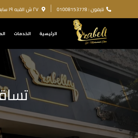
نليفون : 01008153778
٢٧ ش القبه ١٩ سابقا روكسي مصر الجديده امام كايرو سكان و بجوار العبودى
الرئيسية
الخدمات
الم
تساقط