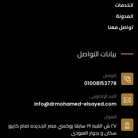
الخدمات
المدونة
تواصل معنا
بيانات التواصل
للتواصل
01008153778
البريد الإلكتورنى
info@drmohamed-elsayed.com
العنوان
٢٧ ش القبه ١٩ سابقا روكسي مصر الجديده امام كايرو
سكان و بجوار العبودى