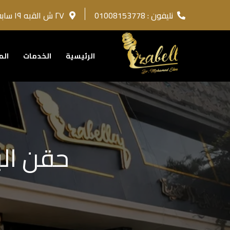
نليفون : 01008153778
٢٧ ش القبه ١٩ سابقا روكسي مصر الجديده امام كايرو سكان و بجوار العبودى
الرئيسية
الخدمات
الم
حقن الب